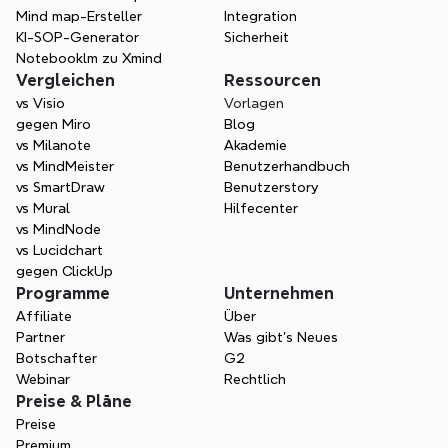
Mind map-Ersteller
Integration
KI-SOP-Generator
Sicherheit
Notebooklm zu Xmind
Vergleichen
Ressourcen
vs Visio
Vorlagen
gegen Miro
Blog
vs Milanote
Akademie
vs MindMeister
Benutzerhandbuch
vs SmartDraw
Benutzerstory
vs Mural
Hilfecenter
vs MindNode
vs Lucidchart
gegen ClickUp
Programme
Unternehmen
Affiliate
Über
Partner
Was gibt's Neues
Botschafter
G2
Webinar
Rechtlich
Preise & Pläne
Preise
Premium