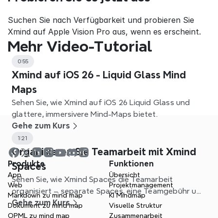
Suchen Sie nach Verfügbarkeit und probieren Sie 
Xmind auf Apple Vision Pro aus, wenn es erscheint.
Mehr Video-Tutorial
0:55
Xmind auf iOS 26 - Liquid Glass Mind
Maps
Sehen Sie, wie Xmind auf iOS 26 Liquid Glass und
glattere, immersivere Mind-Maps bietet.
Gehe zum Kurs
1:21
Organisieren Sie Teamarbeit mit Xmind
Produkte
Funktionen
Spaces
App
Übersicht
Sehen Sie, wie Xmind Spaces die Teamarbeit
Web
Projektmanagement
organisiert – separate Spaces, eine Teamgebühr und
Markdown zu mind map
KI Mindmap
klareres Projektmanagement.
Gehe zum Kurs
Dokument zu mind map
Visuelle Struktur
OPML zu mind map
Zusammenarbeit