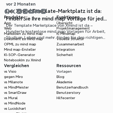
vor 2 Monaten
Der Xmind Template-Marktplatz ist da:
Produkte
Funktionen
Finden Sie Ihre mind map Vorlage für jede
App
Übersicht
Der Template Marketplace von Xmind ist da –
Situation
Web
Projektmanagement
Hunderte kostenlose mind map Vorlagen für Arbeit,
Markdown zu mind map
KI Mindmap
Studium, Leben und mehr. Finden Sie den richtigen
Dokument zu mind map
Visuelle Struktur
Einstieg und überspringen Sie das leere Blatt.
OPML zu mind map
Zusammenarbeit
Mind map-Ersteller
Integration
KI-SOP-Generator
Sicherheit
Notebooklm zu Xmind
Vergleichen
Ressourcen
vs Visio
Vorlagen
gegen Miro
Blog
vs Milanote
Akademie
vs MindMeister
Benutzerhandbuch
vs SmartDraw
Benutzerstory
vs Mural
Hilfecenter
vs MindNode
vs Lucidchart