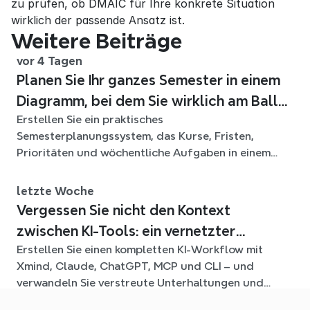
zu prüfen, ob DMAIC für Ihre konkrete Situation 
wirklich der passende Ansatz ist.
Weitere Beiträge
vor 4 Tagen
Planen Sie Ihr ganzes Semester in einem
Diagramm, bei dem Sie wirklich am Ball
Erstellen Sie ein praktisches
bleiben
Semesterplanungssystem, das Kurse, Fristen,
Prioritäten und wöchentliche Aufgaben in einem
flexiblen Xmind-Diagramm für das ganze Semester
verbindet.
letzte Woche
Vergessen Sie nicht den Kontext
zwischen KI-Tools: ein vernetzter
Erstellen Sie einen kompletten KI-Workflow mit
Workflow mit Xmind
Xmind, Claude, ChatGPT, MCP und CLI – und
verwandeln Sie verstreute Unterhaltungen und
Quelldateien in klare, bearbeitbare mind maps.