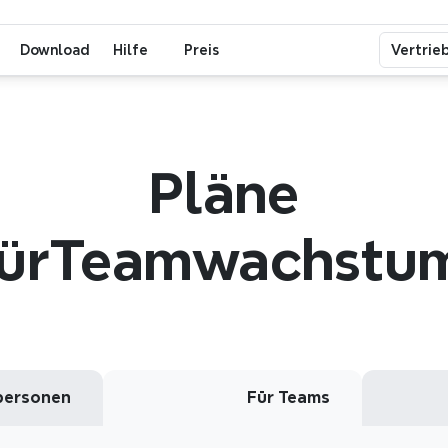
Xmind - Mind-Map & Brainstorming-Tool
Download
Hilfe
Preis
Vertrie
Pläne
ür
Teamwachstu
lpersonen
Für Teams