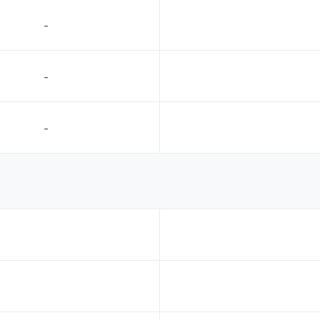
-
-
-