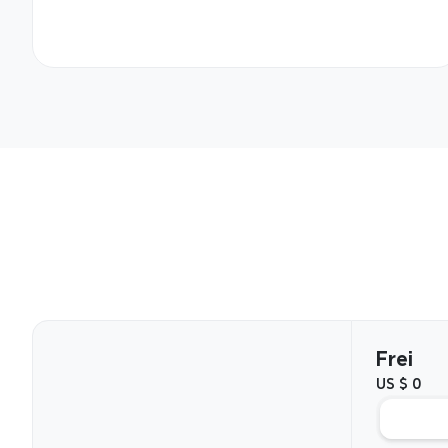
Plä
Frei
US $ 0