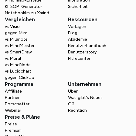
gemeinsames Verständnis zu verwandeln.
Mind map-Ersteller
Integration
KI-SOP-Generator
Sicherheit
Notebooklm zu Xmind
Vergleichen
Ressourcen
vs Visio
Vorlagen
gegen Miro
Blog
vs Milanote
Akademie
vs MindMeister
Benutzerhandbuch
vs SmartDraw
Benutzerstory
vs Mural
Hilfecenter
vs MindNode
vs Lucidchart
gegen ClickUp
Programme
Unternehmen
Affiliate
Über
Partner
Was gibt's Neues
Botschafter
G2
Webinar
Rechtlich
Preise & Pläne
Preise
Premium