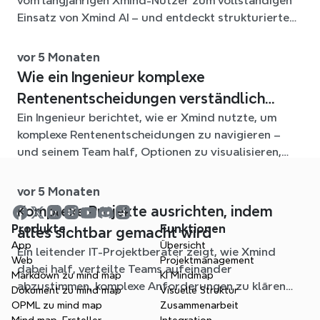
vom langjährigen Xmind-Nutzer zum vollständigen
Einsatz von Xmind AI – und entdeckt strukturiertes
Denken neu, ermöglicht Teamzusammenarbeit und
meistert die wachsende Herausforderung, Ideen in
vor 5 Monaten
großem Umfang zu organisieren.
Wie ein Ingenieur komplexe
Rentenentscheidungen verständlich
Ein Ingenieur berichtet, wie er Xmind nutzte, um
macht
komplexe Rentenentscheidungen zu navigieren –
und seinem Team half, Optionen zu visualisieren,
Diskussionen abzustimmen und Klarheit in ein sonst
überwältigendes Problem zu bringen.
vor 5 Monaten
Komplexe Projekte ausrichten, indem
Produkte
Funktionen
alles sichtbar gemacht wird
App
Übersicht
Ein leitender IT-Projektberater zeigt, wie Xmind
Web
Projektmanagement
dabei half, verteilte Teams aufeinander
Markdown zu mind map
KI Mindmap
abzustimmen, komplexe Anforderungen zu klären
Dokument zu mind map
Visuelle Struktur
und Verwirrung in kritischen Projekten in ein
OPML zu mind map
Zusammenarbeit