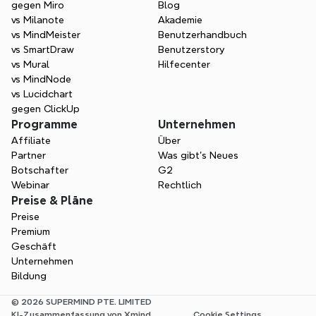
gegen Miro
Blog
vs Milanote
Akademie
vs MindMeister
Benutzerhandbuch
vs SmartDraw
Benutzerstory
vs Mural
Hilfecenter
vs MindNode
vs Lucidchart
gegen ClickUp
Programme
Unternehmen
Affiliate
Über
Partner
Was gibt's Neues
Botschafter
G2
Webinar
Rechtlich
Preise & Pläne
Preise
Premium
Geschäft
Unternehmen
Bildung
© 2026 SUPERMIND PTE. LIMITED
KI-Zusammenfassung von Xmind
Cookie Settings