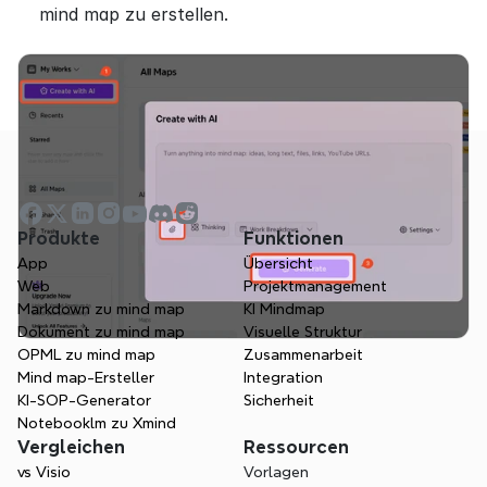
mind map zu erstellen.
Produkte
Funktionen
App
Übersicht
Web
Projektmanagement
Markdown zu mind map
KI Mindmap
Dokument zu mind map
Visuelle Struktur
OPML zu mind map
Zusammenarbeit
Mind map-Ersteller
Integration
KI-SOP-Generator
Sicherheit
Notebooklm zu Xmind
Vergleichen
Ressourcen
vs Visio
Vorlagen