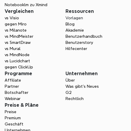
Notebooklm zu Xmind
Vergleichen
Ressourcen
vs Visio
Vorlagen
gegen Miro
Blog
vs Milanote
Akademie
vs MindMeister
Benutzerhandbuch
vs SmartDraw
Benutzerstory
vs Mural
Hilfecenter
vs MindNode
vs Lucidchart
gegen ClickUp
Programme
Unternehmen
Affiliate
Über
Partner
Was gibt's Neues
Botschafter
G2
Webinar
Rechtlich
Preise & Pläne
Preise
Premium
Geschäft
Unternehmen