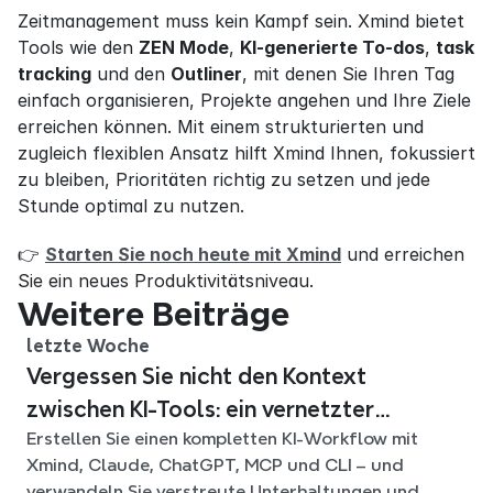
Zeitmanagement muss kein Kampf sein. Xmind bietet 
Tools wie den 
ZEN Mode
, 
KI-generierte To-dos
, 
task 
tracking
 und den 
Outliner
, mit denen Sie Ihren Tag 
einfach organisieren, Projekte angehen und Ihre Ziele 
erreichen können. Mit einem strukturierten und 
zugleich flexiblen Ansatz hilft Xmind Ihnen, fokussiert 
zu bleiben, Prioritäten richtig zu setzen und jede 
Stunde optimal zu nutzen.
👉 
Starten Sie noch heute mit Xmind
 und erreichen 
Sie ein neues Produktivitätsniveau.
Weitere Beiträge
letzte Woche
Vergessen Sie nicht den Kontext
zwischen KI-Tools: ein vernetzter
Erstellen Sie einen kompletten KI-Workflow mit
Workflow mit Xmind
Xmind, Claude, ChatGPT, MCP und CLI – und
verwandeln Sie verstreute Unterhaltungen und