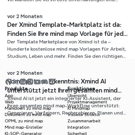
Quelldateien in klare, bearbeitbare mind maps.
vor 2 Monaten
Der Xmind Template-Marktplatz ist da:
Finden Sie Ihre mind map Vorlage für jede
Der Template Marketplace von Xmind ist da –
Situation
Hunderte kostenlose mind map Vorlagen für Arbeit,
Studium, Leben und mehr. Finden Sie den richtigen
Einstieg und überspringen Sie das leere Blatt.
vor 2 Monaten
Vom Input zur Erkenntnis: Xmind AI
Produkte
Funktionen
unterstützt jetzt Ihren gesamten mind
App
Übersicht
Xmind AI ist jetzt ein integrierter KI-Assistent, der
mapping-Workflow
Web
Projektmanagement
Ihren gesamten mind map-Workflow unterstützt:
Markdown zu mind map
KI Mindmap
Generieren, Verfeinern, Recherchieren, Planen und
Dokument zu mind map
Visuelle Struktur
Exportieren – alles, ohne Ihr Diagramm zu verlassen.
OPML zu mind map
Zusammenarbeit
Mind map-Ersteller
Integration
KI-SOP-Generator
Sicherheit