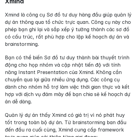
Xmind
Xmind là công cụ Sơ đồ tư duy hàng đầu giúp quản lý 
dự án thông qua tổ chức trực quan. Công cụ này cho 
phép bạn ghi lại và sắp xếp ý tưởng thành các sơ đồ 
có cấu trúc, rất phù hợp cho lập kế hoạch dự án và 
brainstorming.
Bạn có thể biến Sơ đồ tư duy thành bài thuyết trình 
động cho họp nhóm và cập nhật tiến độ với tính 
năng Instant Presentation của Xmind. Không cần 
chuyển qua lại giữa nhiều ứng dụng. Các công cụ 
dành cho nhóm hỗ trợ làm việc thời gian thực và kết 
hợp với dịch vụ đám mây để bạn chia sẻ kế hoạch dự 
án dễ dàng.
Quản lý dự án thấy Xmind có giá trị vì nó phát huy 
tốt trong toàn bộ dự án. Từ brainstorming ban đầu 
đến đầu ra cuối cùng, Xmind cung cấp framework 
trực quan giúp cải thiện từng giai đoạn: