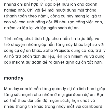
nhưng chi phí hợp lý, đặc biệt hữu ích cho doanh 
nghiệp nhỏ. Chỉ với $4 mỗi người dùng mỗi tháng 
(thanh toán theo năm), công cụ này mang lại giá trị 
cao với các tính năng cốt lõi như tạo công việc con, 
nhiệm vụ lặp lại và lập ngân sách dự án.
Tính năng chat tích hợp cho nhắn tin trực tiếp và 
trò chuyện nhóm giúp nền tảng này khác biệt so với 
công cụ dự án khác. Zoho Projects cũng có Zia, trợ lý 
AI hỗ trợ phân tích dữ liệu, lên lịch nhiệm vụ và cung 
cấp insight dự đoán để ra quyết định dự án tốt hơn.
monday
Monday.com là nền tảng quản lý dự án linh hoạt giúp 
tăng sức mạnh cho nhóm ở mọi giai đoạn dự án. Bạn 
có thể theo dõi tiến độ, ngân sách, hạn chót và 
nhiều thông tin khác trong nháy mắt với dashboard 