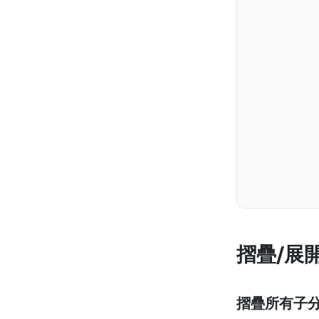
摺疊/展
摺疊所有子