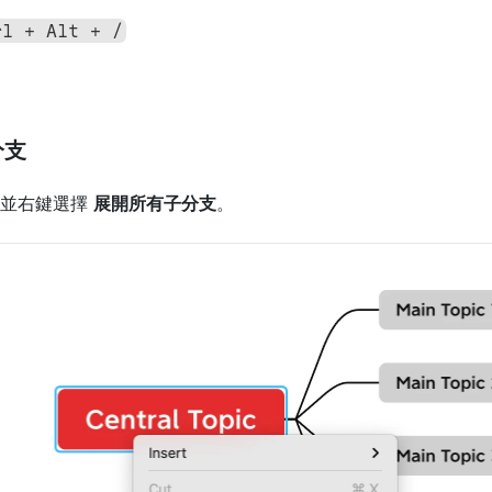
rl + Alt + /
分支
並右鍵選擇 
展開所有子分支
。