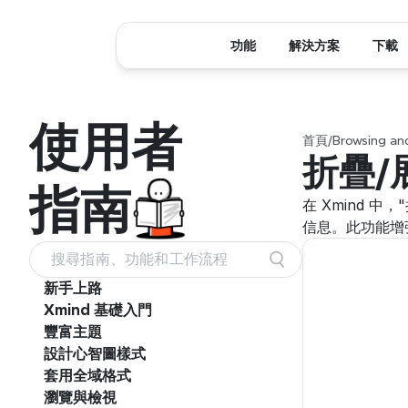
功能
解決方案
下載
使用者
首頁
/
Browsing an
折疊/
指南
在 Xmind
信息。此功能增
搜尋指南、功能和工作流程
新手上路
Xmind 基礎入門
豐富主題
設計心智圖樣式
套用全域格式
瀏覽與檢視