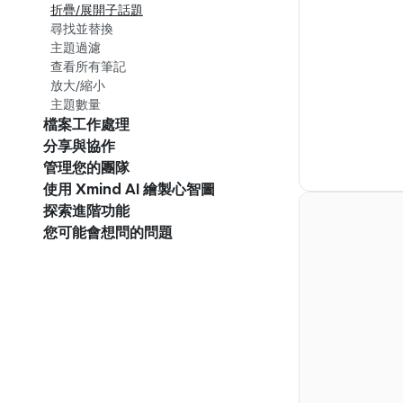
折疊/展開子話題
尋找並替換
主題過濾
查看所有筆記
放大/縮小
主題數量
檔案工作處理
分享與協作
管理您的團隊
使用 Xmind AI 繪製心智圖
探索進階功能
您可能會想問的問題