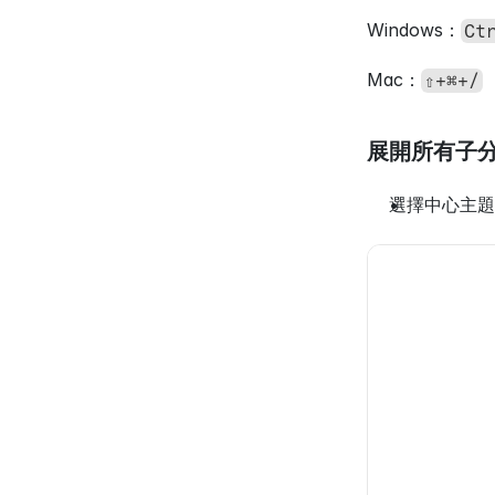
Windows：
Ct
Mac：
⇧+⌘+/
展開所有子
選擇中心主題