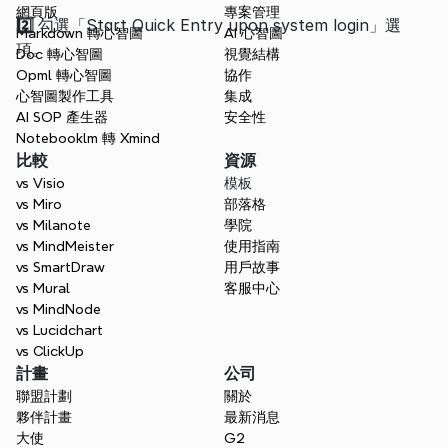
網頁版
專案管理
2️⃣ 
勾選「Start Quick Entry upon system login」選
Markdown 轉心智圖
AI 心智圖
項。
Doc 轉心智圖
視覺結構
Opml 轉心智圖
協作
心智圖製作工具
集成
AI SOP 產生器
安全性
Notebooklm 轉 Xmind
比較
資源
vs Visio
模板
vs Miro
部落格
vs Milanote
學院
vs MindMeister
使用指南
vs SmartDraw
用戶故事
vs Mural
客服中心
vs MindNode
vs Lucidchart
vs ClickUp
計畫
公司
聯盟計劃
關於
夥伴計畫
最新消息
大使
G2