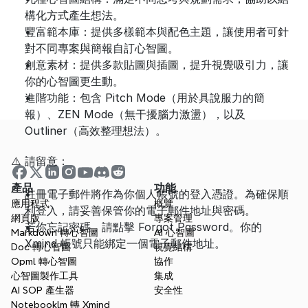
構化方式產生想法。
豐富範本庫：提供多樣範本與配色主題，讓使用者可針
對不同專案與簡報自訂心智圖。
創意素材：提供多款貼圖與插圖，提升視覺吸引力，讓
你的心智圖更生動。
進階功能：包含 Pitch Mode（用於具說服力的簡
報）、ZEN Mode（無干擾腦力激盪），以及 
Outliner（高效整理想法）。
⚠️ 請留意：
產品
功能
註冊電子郵件將作為你個人帳號的登入憑證。為確保順
應用程式
概覽
利登入，請妥善保管你的電子郵件地址與密碼。
網頁版
專案管理
若你忘記密碼，請點擊 Forgot Password。你的 
Markdown 轉心智圖
AI 心智圖
Xmind 帳號只能綁定一個電子郵件地址。
Doc 轉心智圖
視覺結構
Opml 轉心智圖
協作
心智圖製作工具
集成
AI SOP 產生器
安全性
Notebooklm 轉 Xmind