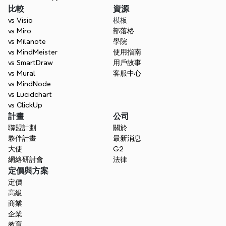
比較
資源
vs Visio
模板
vs Miro
部落格
vs Milanote
學院
vs MindMeister
使用指南
vs SmartDraw
用戶故事
vs Mural
客服中心
vs MindNode
vs Lucidchart
vs ClickUp
計畫
公司
聯盟計劃
關於
夥伴計畫
最新消息
大使
G2
網絡研討會
法律
定價與方案
定價
高級
商業
企業
教育