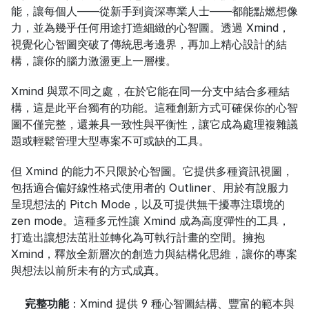
能，讓每個人——從新手到資深專業人士——都能點燃想像
力，並為幾乎任何用途打造細緻的心智圖。透過 Xmind，
視覺化心智圖突破了傳統思考邊界，再加上精心設計的結
構，讓你的腦力激盪更上一層樓。
Xmind 與眾不同之處，在於它能在同一分支中結合多種結
構，這是此平台獨有的功能。這種創新方式可確保你的心智
圖不僅完整，還兼具一致性與平衡性，讓它成為處理複雜議
題或輕鬆管理大型專案不可或缺的工具。
但 Xmind 的能力不只限於心智圖。它提供多種資訊視圖，
包括適合偏好線性格式使用者的 Outliner、用於有說服力
呈現想法的 Pitch Mode，以及可提供無干擾專注環境的 
zen mode。這種多元性讓 Xmind 成為高度彈性的工具，
打造出讓想法茁壯並轉化為可執行計畫的空間。擁抱 
Xmind，釋放全新層次的創造力與結構化思維，讓你的專案
與想法以前所未有的方式成真。
完整功能
：Xmind 提供 9 種心智圖結構、豐富的範本與