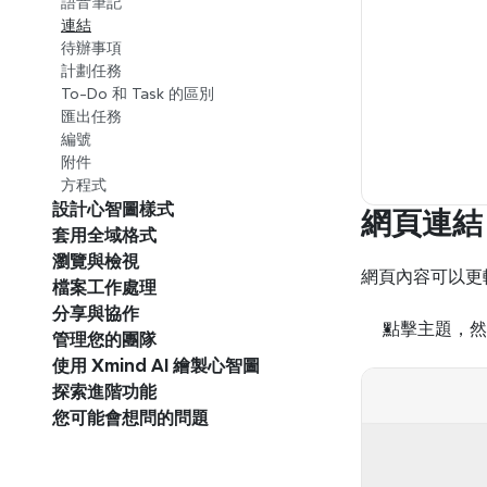
語音筆記
連結
待辦事項
計劃任務
To-Do 和 Task 的區別
匯出任務
編號
附件
方程式
設計心智圖樣式
網頁連結
套用全域格式
瀏覽與檢視
網頁內容可以更
檔案工作處理
分享與協作
點擊主題，然
管理您的團隊
使用 Xmind AI 繪製心智圖
探索進階功能
您可能會想問的問題