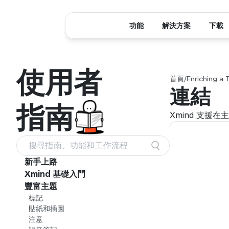
功能
解決方案
下載
使用者
首頁
/
Enriching a 
連結
指南
Xmind 支
搜尋指南、功能和工作流程
新手上路
Xmind 基礎入門
豐富主題
標記
貼紙和插圖
注意