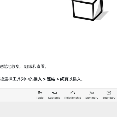
輕鬆地收集、組織和查看。
後選擇工具列中的
插入 > 連結 > 網頁
以插入。