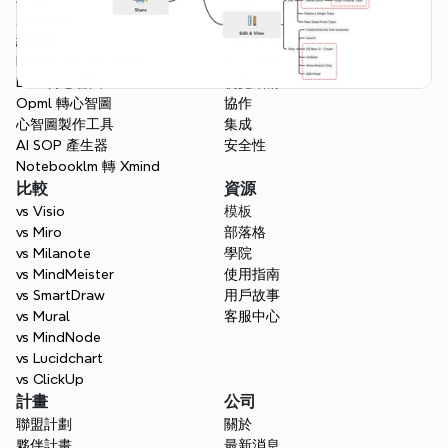
應用程式
概覽
網頁版
專案管理
Markdown 轉心智圖
AI 心智圖
Doc 轉心智圖
視覺結構
Opml 轉心智圖
協作
心智圖製作工具
集成
AI SOP 產生器
安全性
Notebooklm 轉 Xmind
比較
資源
vs Visio
模板
vs Miro
部落格
vs Milanote
學院
vs MindMeister
使用指南
vs SmartDraw
用戶故事
vs Mural
客服中心
vs MindNode
vs Lucidchart
vs ClickUp
計畫
公司
聯盟計劃
關於
夥伴計畫
最新消息