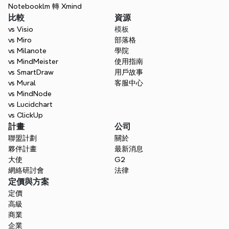
Notebooklm 轉 Xmind
比較
資源
vs Visio
模板
vs Miro
部落格
vs Milanote
學院
vs MindMeister
使用指南
vs SmartDraw
用戶故事
vs Mural
客服中心
vs MindNode
vs Lucidchart
vs ClickUp
計畫
公司
聯盟計劃
關於
夥伴計畫
最新消息
大使
G2
網絡研討會
法律
定價與方案
定價
高級
商業
企業