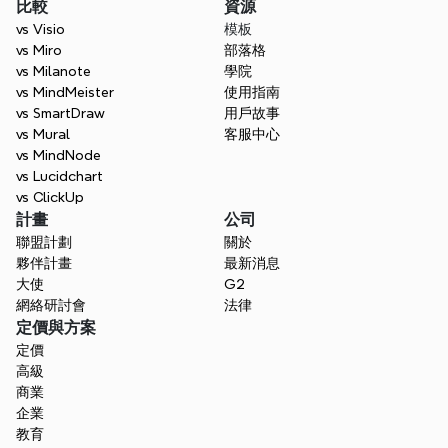
比較
資源
vs Visio
模板
vs Miro
部落格
vs Milanote
學院
vs MindMeister
使用指南
vs SmartDraw
用戶故事
vs Mural
客服中心
vs MindNode
vs Lucidchart
vs ClickUp
計畫
公司
聯盟計劃
關於
夥伴計畫
最新消息
大使
G2
網絡研討會
法律
定價與方案
定價
高級
商業
企業
教育