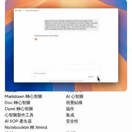
產品
功能
應用程式
概覽
網頁版
專案管理
Markdown 轉心智圖
AI 心智圖
Doc 轉心智圖
視覺結構
Opml 轉心智圖
協作
心智圖製作工具
集成
AI SOP 產生器
安全性
Notebooklm 轉 Xmind