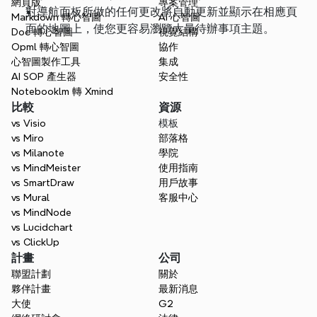
網頁版
專案管理
對導航面板所做的任何更改將自動更新並顯示在相應頁
Markdown 轉心智圖
AI 心智圖
面的地圖上，使您更容易瀏覽大量待辦事項主題。
Doc 轉心智圖
視覺結構
Opml 轉心智圖
協作
心智圖製作工具
集成
AI SOP 產生器
安全性
Notebooklm 轉 Xmind
比較
資源
vs Visio
模板
vs Miro
部落格
vs Milanote
學院
vs MindMeister
使用指南
vs SmartDraw
用戶故事
vs Mural
客服中心
vs MindNode
vs Lucidchart
vs ClickUp
計畫
公司
聯盟計劃
關於
夥伴計畫
最新消息
大使
G2