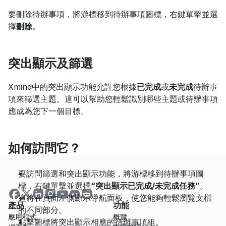
要刪除待辦事項，將游標移到待辦事項圖標，右鍵單擊並選
擇
刪除
。
突出顯示及篩選
Xmind中的突出顯示功能允許您根據
已完成
或
未完成
待辦事
項來篩選主題。這可以幫助您輕鬆識別哪些主題或待辦事項
應成為您下一個目標。
如何訪問它？
要訪問篩選和突出顯示功能，將游標移到待辦事項圖
標，右鍵單擊並選擇
“突出顯示已完成/未完成任務”
。
這將在頁面左側顯示導航面板，使您能夠輕鬆瀏覽文檔
產品
功能
的不同部分。
應用程式
概覽
點擊圖標將突出顯示相應的待辦事項組。