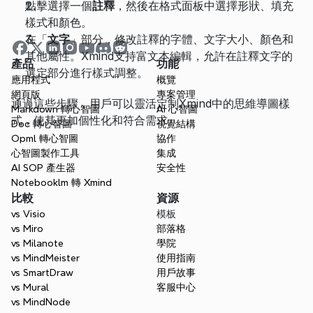
點擊選擇一個
註釋
，然後在格式面板中選擇形狀、填充
樣式和顏色。
在「
文字
」部分，修改註釋的字體、文字大小、顏色和
其他屬性。Xmind支持富文本編輯，允許在註釋文字的
產品
功能
選定部分進行樣式調整。
應用程式
概覽
網頁版
專案管理
通過這些步驟，用戶可以靈活定制Xmind中的思維導圖樣
Markdown 轉心智圖
AI 心智圖
式，使其更加個性化和符合需求。
Doc 轉心智圖
視覺結構
Opml 轉心智圖
協作
心智圖製作工具
集成
AI SOP 產生器
安全性
Notebooklm 轉 Xmind
比較
資源
vs Visio
模板
vs Miro
部落格
vs Milanote
學院
vs MindMeister
使用指南
vs SmartDraw
用戶故事
vs Mural
客服中心
vs MindNode