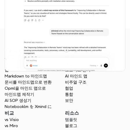
제품
특징
앱
개요
웹
프로젝트 관리
Markdown to 마인드맵
AI 마인드 맵
문서를 마인드맵으로 변환
비주얼 구조
Opml을 마인드 맵으로
협업
마인드맵 제작기
통합
AI SOP 생성기
보안
Notebooklm を Xmind に
비교
리소스
vs Visio
템플릿
vs Miro
블로그