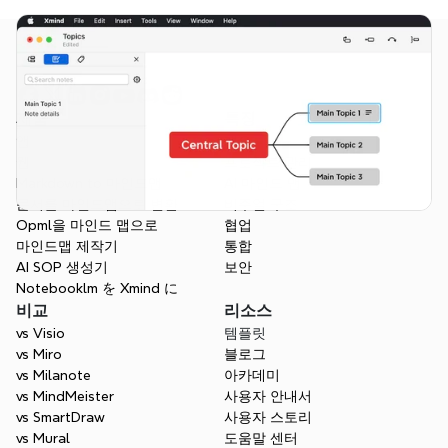
제품
특징
앱
개요
웹
프로젝트 관리
Markdown to 마인드맵
AI 마인드 맵
문서를 마인드맵으로 변환
비주얼 구조
Opml을 마인드 맵으로
협업
마인드맵 제작기
통합
AI SOP 생성기
보안
Notebooklm を Xmind に
비교
리소스
vs Visio
템플릿
vs Miro
블로그
vs Milanote
아카데미
vs MindMeister
사용자 안내서
vs SmartDraw
사용자 스토리
vs Mural
도움말 센터