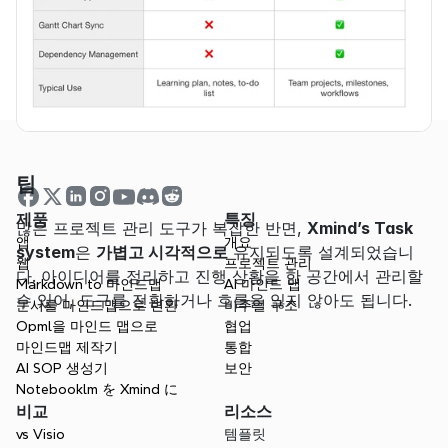
팁
제품
특징
많은 프로젝트 관리 도구가 복잡한 반면, 
Xmind’s Task 
앱
개요
system
은 
가볍고 시각적으로
 유지되도록 설계되었습니
웹
프로젝트 관리
다. 아이디어를 정리하고 진행 상황을 한 공간에서 관리할 
Markdown to 마인드맵
AI 마인드 맵
수 있어, 도구를 전환하거나 흐름을 잃지 않아도 됩니다.
문서를 마인드맵으로 변환
비주얼 구조
Opml을 마인드 맵으로
협업
마인드맵 제작기
통합
AI SOP 생성기
보안
Notebooklm を Xmind に
비교
리소스
vs Visio
템플릿