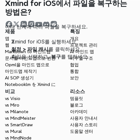
Xmind for iOS에서 파일을 복구하는 
방법은?
아래 단계에 따라 파일을 복구하세요.
제품
특징
앱
개요
Xmind for iOS를 실행하세요
웹
프로젝트 관리
설정 > 파일 캐시
를 클릭하세요
Markdown to 마인드맵
AI 마인드 맵
파일을 선택하고, 
복구
를 탭하세요
문서를 마인드맵으로 변환
비주얼 구조
Opml을 마인드 맵으로
협업
마인드맵 제작기
통합
AI SOP 생성기
보안
Notebooklm を Xmind に
비교
리소스
vs Visio
템플릿
vs Miro
블로그
vs Milanote
아카데미
vs MindMeister
사용자 안내서
vs SmartDraw
사용자 스토리
vs Mural
도움말 센터
vs MindNode