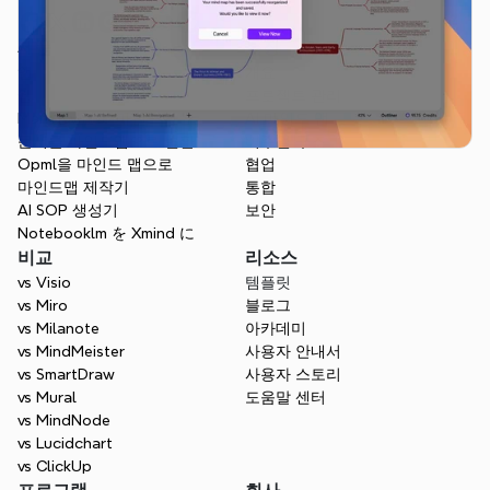
제품
특징
앱
개요
웹
프로젝트 관리
Markdown to 마인드맵
AI 마인드 맵
문서를 마인드맵으로 변환
비주얼 구조
Opml을 마인드 맵으로
협업
마인드맵 제작기
통합
AI SOP 생성기
보안
Notebooklm を Xmind に
비교
리소스
vs Visio
템플릿
vs Miro
블로그
vs Milanote
아카데미
vs MindMeister
사용자 안내서
vs SmartDraw
사용자 스토리
vs Mural
도움말 센터
vs MindNode
vs Lucidchart
vs ClickUp