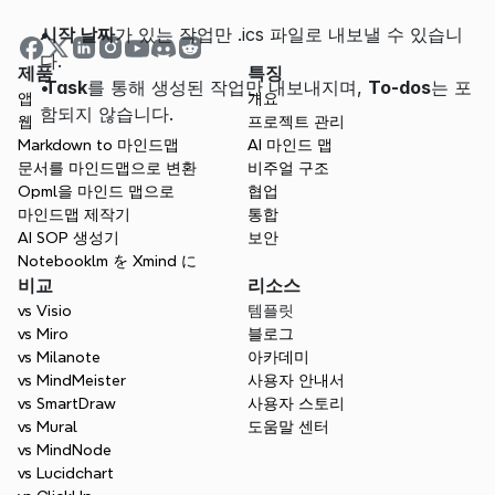
시작 날짜
가 있는 작업만 .ics 파일로 내보낼 수 있습니
다. 
제품
특징
 Task
를 통해 생성된 작업만 내보내지며, 
To-dos
는 포
앱
개요
함되지 않습니다.
웹
프로젝트 관리
Markdown to 마인드맵
AI 마인드 맵
문서를 마인드맵으로 변환
비주얼 구조
Opml을 마인드 맵으로
협업
마인드맵 제작기
통합
AI SOP 생성기
보안
Notebooklm を Xmind に
비교
리소스
vs Visio
템플릿
vs Miro
블로그
vs Milanote
아카데미
vs MindMeister
사용자 안내서
vs SmartDraw
사용자 스토리
vs Mural
도움말 센터
vs MindNode
vs Lucidchart