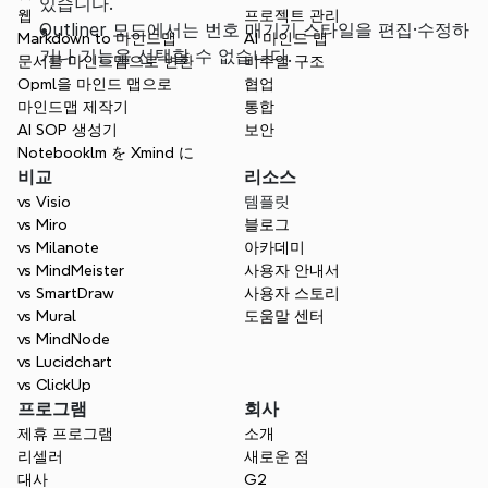
있습니다.
웹
프로젝트 관리
Outliner 모드에서는 번호 매기기 스타일을 편집·수정하
Markdown to 마인드맵
AI 마인드 맵
거나 기능을 선택할 수 없습니다.
문서를 마인드맵으로 변환
비주얼 구조
Opml을 마인드 맵으로
협업
마인드맵 제작기
통합
AI SOP 생성기
보안
Notebooklm を Xmind に
비교
리소스
vs Visio
템플릿
vs Miro
블로그
vs Milanote
아카데미
vs MindMeister
사용자 안내서
vs SmartDraw
사용자 스토리
vs Mural
도움말 센터
vs MindNode
vs Lucidchart
vs ClickUp
프로그램
회사
제휴 프로그램
소개
리셀러
새로운 점
대사
G2