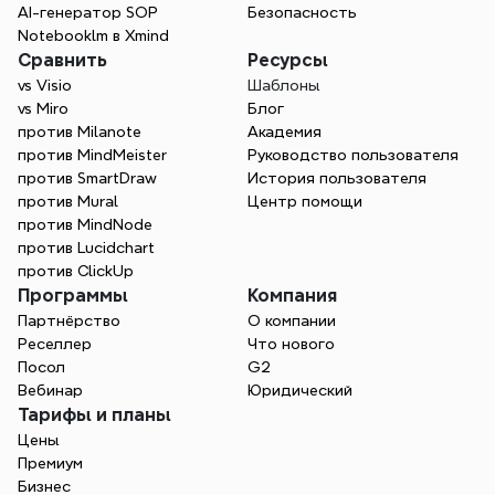
AI-генератор SOP
Безопасность
Notebooklm в Xmind
Сравнить
Ресурсы
vs Visio
Шаблоны
vs Miro
Блог
против Milanote
Академия
против MindMeister
Руководство пользователя
против SmartDraw
История пользователя
против Mural
Центр помощи
против MindNode
против Lucidchart
против ClickUp
Программы
Компания
Партнёрство
О компании
Реселлер
Что нового
Посол
G2
Вебинар
Юридический
Тарифы и планы
Цены
Премиум
Бизнес