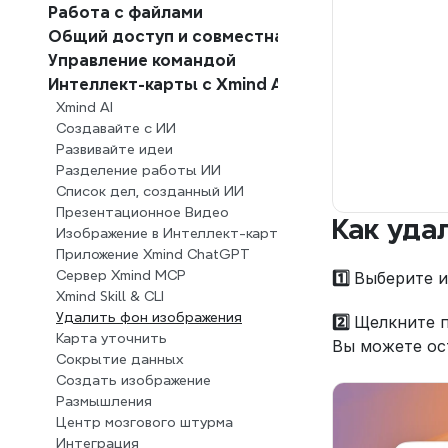
Работа с файлами
Общий доступ и совместная работа
Управление командой
Интеллект-карты с Xmind AI
Xmind AI
Создавайте с ИИ
Развивайте идеи
Разделение работы ИИ
Список дел, созданный ИИ
Презентационное Видео
Как уда
Изображение в Интеллект-карту
Приложение Xmind ChatGPT
Сервер Xmind MCP
1️⃣ 
Выберите и
Xmind Skill & CLI
Удалить фон изображения
2️⃣ 
Щелкните п
Карта уточнить
Вы можете ос
Сокрытие данных
Создать изображение
Размышления
Центр мозгового штурма
Интеграция