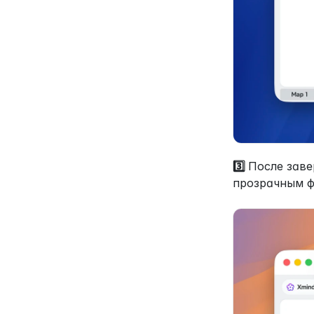
3️⃣ 
После заве
прозрачным ф