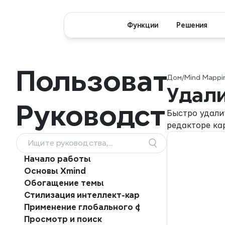
Функции
Решения
Пользователь
Дом
/
Mind Mappin
Удал
Руководство
Быстро удали
редакторе ка
Ищите руководства,
функции и рабочие
Начало работы
процессы
Основы Xmind
Обогащение темы
Стилизация интеллект-карт
Применение глобального формата
Просмотр и поиск