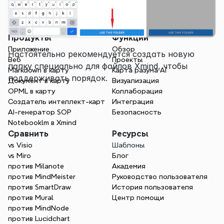
Продукты
Функции
Приложение
Обзор
Настоятельно рекомендуется создать новую 
Веб
Проекты
папку специально для файлов Xmind, чтобы 
Markdown в карту
Карта разума AI
поддерживать порядок.
Документ в карту
Визуализация
OPML в карту
Коллаборация
Создатель интеллект-карт
Интеграция
AI-генератор SOP
Безопасность
Notebooklm в Xmind
Сравнить
Ресурсы
vs Visio
Шаблоны
vs Miro
Блог
против Milanote
Академия
против MindMeister
Руководство пользователя
против SmartDraw
История пользователя
против Mural
Центр помощи
против MindNode
против Lucidchart