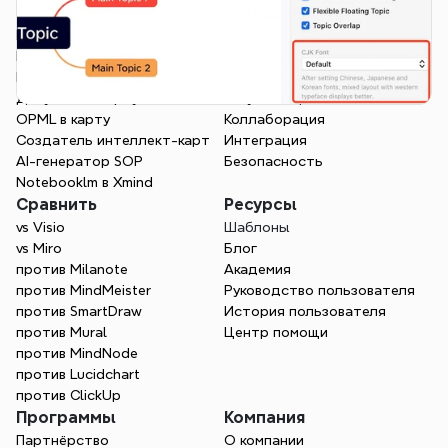
Продукты
Функции
Приложение
Обзор
Веб
Проекты
Markdown в карту
Карта разума AI
Документ в карту
Визуализация
OPML в карту
Коллаборация
Создатель интеллект-карт
Интеграция
AI-генератор SOP
Безопасность
Notebooklm в Xmind
Сравнить
Ресурсы
vs Visio
Шаблоны
vs Miro
Блог
против Milanote
Академия
против MindMeister
Руководство пользователя
против SmartDraw
История пользователя
против Mural
Центр помощи
против MindNode
против Lucidchart
против ClickUp
Программы
Компания
Партнёрство
О компании