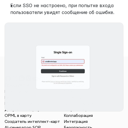
Если SSO не настроено, при попытке входа 
пользователи увидят сообщение об ошибке.
Продукты
Функции
Приложение
Обзор
Веб
Проекты
Markdown в карту
Карта разума AI
Документ в карту
Визуализация
OPML в карту
Коллаборация
Создатель интеллект-карт
Интеграция
AI-генератор SOP
Безопасность