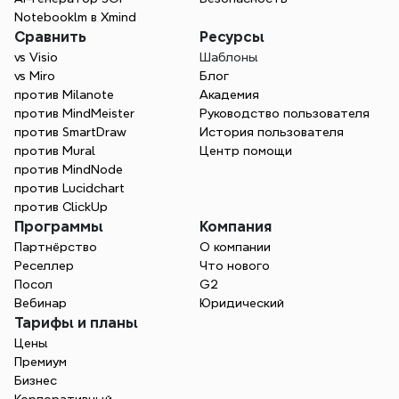
Notebooklm в Xmind
Сравнить
Ресурсы
vs Visio
Шаблоны
vs Miro
Блог
против Milanote
Академия
против MindMeister
Руководство пользователя
против SmartDraw
История пользователя
против Mural
Центр помощи
против MindNode
против Lucidchart
против ClickUp
Программы
Компания
Партнёрство
О компании
Реселлер
Что нового
Посол
G2
Вебинар
Юридический
Тарифы и планы
Цены
Премиум
Бизнес