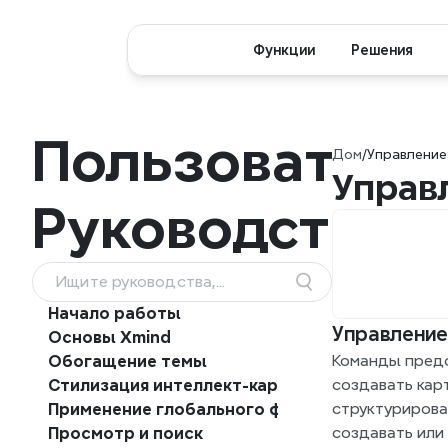
Функции
Решения
Пользователь
Дом
/
Управление
Управ
Руководство
Ищите руководства,
функции и рабочие
Начало работы
процессы
Управление
Основы Xmind
Команды предо
Обогащение темы
создавать карт
Стилизация интеллект-карт
структурирова
Применение глобального формата
создавать или 
Просмотр и поиск