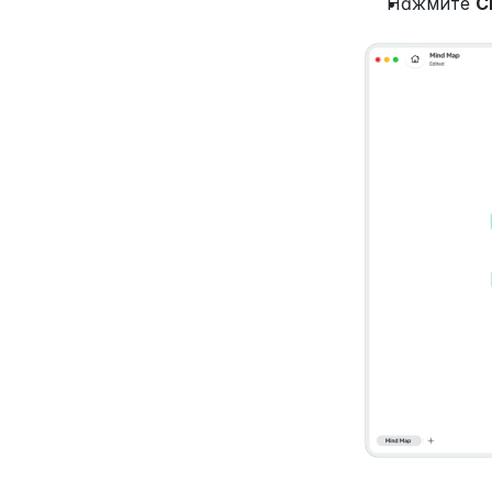
Нажмите 
С