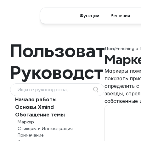
Функции
Решения
Пользователь
Дом
/
Enriching a 
Марк
Руководство
Маркеры помо
показать прио
определить с 
Ищите руководства,
звезды, стрел
функции и рабочие
Начало работы
собственные 
процессы
Основы Xmind
Обогащение темы
Маркер
Стикеры и Иллюстрация
Примечание