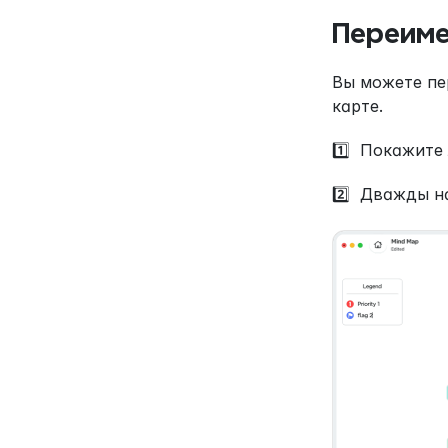
Переиме
Вы можете пе
карте.
1️⃣  Покажите
2️⃣  Дважды 