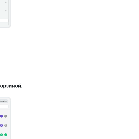
корзиной
.