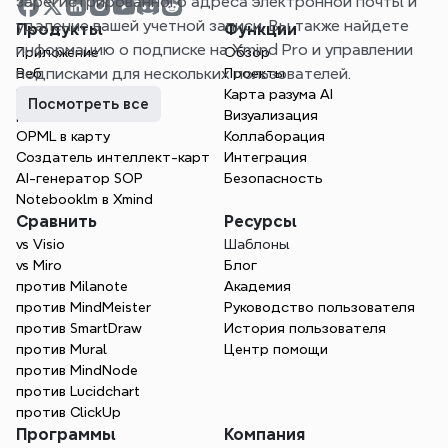
зарегистрированного адреса электронной почты и 
удаление вашей учетной записи. Вы также найдете 
Продукты
Функции
информацию о подписке на Xmind Pro и управлении 
Приложение
Обзор
подписками для нескольких пользователей.
Веб
Проекты
Markdown в карту
Карта разума AI
Посмотреть все
Документ в карту
Визуализация
OPML в карту
Коллаборация
Создатель интеллект-карт
Интеграция
AI-генератор SOP
Безопасность
Notebooklm в Xmind
Сравнить
Ресурсы
vs Visio
Шаблоны
vs Miro
Блог
против Milanote
Академия
против MindMeister
Руководство пользователя
против SmartDraw
История пользователя
против Mural
Центр помощи
против MindNode
против Lucidchart
против ClickUp
Программы
Компания