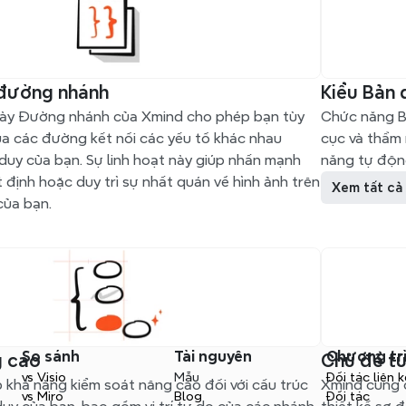
 đường nhánh
Kiểu Bản 
ày Đường nhánh của Xmind cho phép bạn tùy 
Chức năng B
a các đường kết nối các yếu tố khác nhau 
cục và thẩm 
duy của bạn. Sự linh hoạt này giúp nhấn mạnh 
năng tự động
 định hoặc duy trì sự nhất quán về hình ảnh trên 
Xem tất cả
của bạn.
So sánh
Tài nguyên
Chương tr
g cao
Chủ đề tù
vs Visio
Mẫu
Đối tác liên k
khả năng kiểm soát nâng cao đối với cấu trúc 
Xmind cung c
vs Miro
Blog
Đối tác