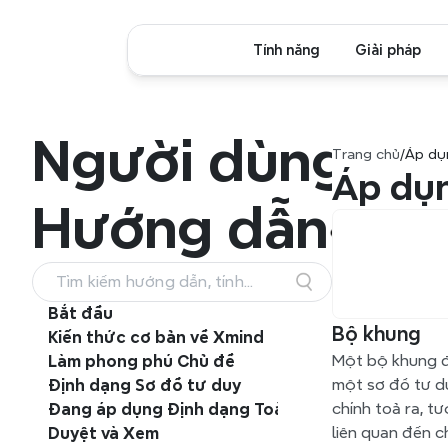
Tính năng
Giải pháp
Người dùng
Trang chủ
/
Áp dụ
Áp dụn
Hướng dẫn
Tìm kiếm hướng dẫn, tính
năng và quy trình làm việc
Bắt đầu
Bộ khung
Kiến thức cơ bản về Xmind
Một bộ khung đ
Làm phong phú Chủ đề
một sơ đồ tư d
Định dạng Sơ đồ tư duy
chính toả ra, t
Đang áp dụng Định dạng Toàn cầu
liên quan đến c
Duyệt và Xem