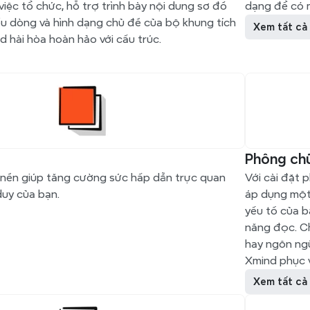
việc tổ chức, hỗ trợ trình bày nội dung sơ đồ 
dạng để có m
ểu dòng và hình dạng chủ đề của bộ khung tích 
Xem tất cả
 hài hòa hoàn hảo với cấu trúc.
Phông ch
 nền giúp tăng cường sức hấp dẫn trực quan 
Với cài đặt 
duy của bạn.
áp dụng một
yếu tố của b
năng đọc. Ch
hay ngôn ng
Xmind phục 
Xem tất cả