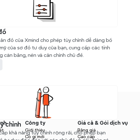
đồ
ản đồ của Xmind cho phép tùy chỉnh dễ dàng bố 
mỹ của sơ đồ tư duy của bạn, cung cấp các tính 
 cân bằng, nén và căn chỉnh chủ đề.
ình
Công ty
Giá cả & Gói dịch vụ
y chỉnh
ết
Giới thiệu
Bảng giá
ấp khả năng tùy chỉnh rộng rãi, cho phép bạn 
Có gì mới
Cao cấp