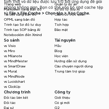
tạm thời và dữ liệu được lưu trữ bởi ứng dụng để giải 
Trang web
Quản lý dự án
phóng không gian. Bạn có thể xóa bộ nhớ cache tệp 
Markdown sang bản đồ
Sơ đồ tư duy AI
từ 
File > File Cache > Chọn tệp > Xóa Cache
.
Tài liệu sang bản đồ
Cấu trúc trực quan
OPML sang bản đồ
Hợp tác
Trình tạo Sơ đồ tư duy
Tích hợp
Trình tạo SOP bằng AI
Bảo mật
Notebooklm đến Xmind
So sánh
Tài nguyên
vs Visio
Mẫu
vs Miro
Blog
vs Milanote
Học viện
vs MindMeister
Hướng dẫn sử dụng
vs SmartDraw
Câu chuyện người dùng
vs Mural
Trung tâm trợ giúp
vs MindNode
vs Lucidchart
vs ClickUp
Chương trình
Công ty
Đối tác liên kết
Giới thiệu
Đối tác
Có gì mới
Đại sứ
G2