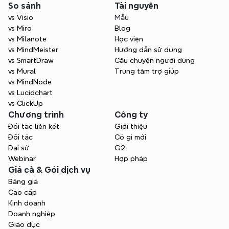
So sánh
Tài nguyên
vs Visio
Mẫu
vs Miro
Blog
vs Milanote
Học viện
vs MindMeister
Hướng dẫn sử dụng
vs SmartDraw
Câu chuyện người dùng
vs Mural
Trung tâm trợ giúp
vs MindNode
vs Lucidchart
vs ClickUp
Chương trình
Công ty
Đối tác liên kết
Giới thiệu
Đối tác
Có gì mới
Đại sứ
G2
Webinar
Hợp pháp
Giá cả & Gói dịch vụ
Bảng giá
Cao cấp
Kinh doanh
Doanh nghiệp
Giáo dục