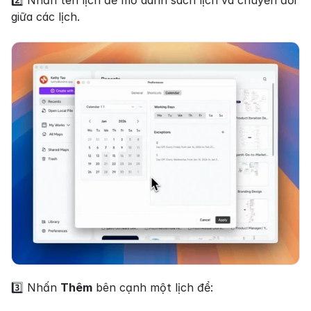
2️⃣ Nhấn tên lịch để mở danh sách lịch và chuyển đổi 
giữa các lịch.
3️⃣ Nhấn 
Thêm
 bên cạnh một lịch để: