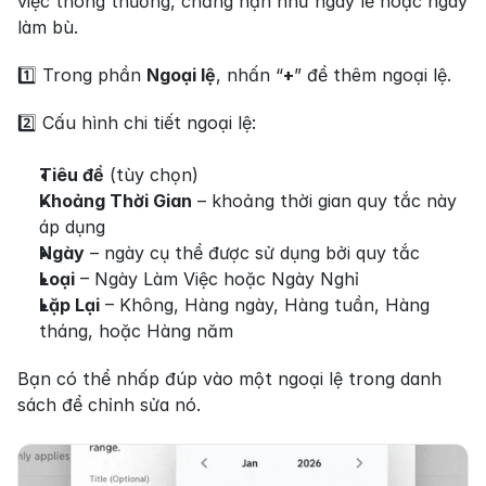
việc thông thường, chẳng hạn như ngày lễ hoặc ngày 
làm bù.
1️⃣ Trong phần 
Ngoại lệ
, nhấn “
+
” để thêm ngoại lệ.
2️⃣ Cấu hình chi tiết ngoại lệ:
Tiêu đề
 (tùy chọn)
Khoảng Thời Gian
 – khoảng thời gian quy tắc này 
áp dụng
Ngày
 – ngày cụ thể được sử dụng bởi quy tắc
Loại
 – Ngày Làm Việc hoặc Ngày Nghỉ
Lặp Lại
 – Không, Hàng ngày, Hàng tuần, Hàng 
tháng, hoặc Hàng năm
Bạn có thể nhấp đúp vào một ngoại lệ trong danh 
sách để chỉnh sửa nó.