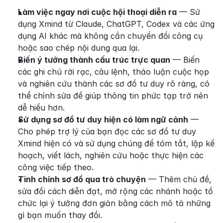
Làm việc ngay nơi cuộc hội thoại diễn ra
 — Sử 
dụng Xmind từ Claude, ChatGPT, Codex và các ứng 
dụng AI khác mà không cần chuyển đổi công cụ 
hoặc sao chép nội dung qua lại.
Biến ý tưởng thành cấu trúc trực quan
 — Biến 
các ghi chú rời rạc, câu lệnh, thảo luận cuộc họp 
và nghiên cứu thành các sơ đồ tư duy rõ ràng, có 
thể chỉnh sửa để giúp thông tin phức tạp trở nên 
dễ hiểu hơn.
Sử dụng sơ đồ tư duy hiện có làm ngữ cảnh
 — 
Cho phép trợ lý của bạn đọc các sơ đồ tư duy 
Xmind hiện có và sử dụng chúng để tóm tắt, lập kế 
hoạch, viết lách, nghiên cứu hoặc thực hiện các 
công việc tiếp theo.
Tinh chỉnh sơ đồ qua trò chuyện
 — Thêm chủ đề, 
sửa đổi cách diễn đạt, mở rộng các nhánh hoặc tổ 
chức lại ý tưởng đơn giản bằng cách mô tả những 
gì bạn muốn thay đổi.