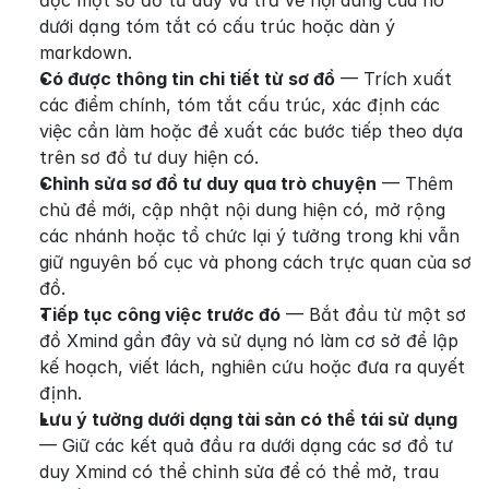
đọc một sơ đồ tư duy và trả về nội dung của nó 
dưới dạng tóm tắt có cấu trúc hoặc dàn ý 
markdown.
Có được thông tin chi tiết từ sơ đồ
 — Trích xuất 
các điểm chính, tóm tắt cấu trúc, xác định các 
việc cần làm hoặc đề xuất các bước tiếp theo dựa 
trên sơ đồ tư duy hiện có.
Chỉnh sửa sơ đồ tư duy qua trò chuyện
 — Thêm 
chủ đề mới, cập nhật nội dung hiện có, mở rộng 
các nhánh hoặc tổ chức lại ý tưởng trong khi vẫn 
giữ nguyên bố cục và phong cách trực quan của sơ 
đồ.
Tiếp tục công việc trước đó
 — Bắt đầu từ một sơ 
đồ Xmind gần đây và sử dụng nó làm cơ sở để lập 
kế hoạch, viết lách, nghiên cứu hoặc đưa ra quyết 
định.
Lưu ý tưởng dưới dạng tài sản có thể tái sử dụng
— Giữ các kết quả đầu ra dưới dạng các sơ đồ tư 
duy Xmind có thể chỉnh sửa để có thể mở, trau 