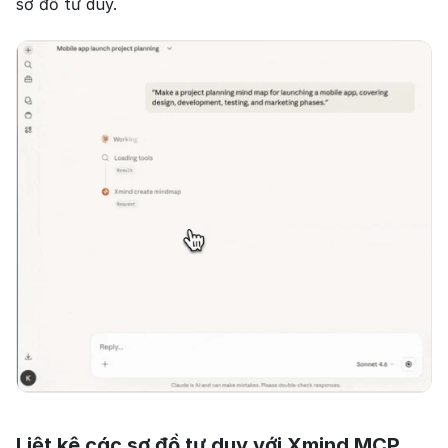
sơ đồ tư duy.
Liệt kê các sơ đồ tư duy với Xmind MCP