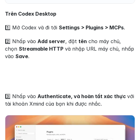
Trên Codex Desktop
1️⃣ Mở Codex và đi tới 
Settings > Plugins > MCPs
.
2️⃣ Nhấp vào 
Add server
, đặt 
tên
 cho máy chủ, 
chọn 
Streamable HTTP
 và nhập URL máy chủ, nhấp 
vào 
Save
.
3️⃣ Nhấp vào 
Authenticate, và hoàn tất xác thực 
với 
tài khoản Xmind của bạn khi được nhắc.