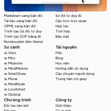
Ứng dụng
Tổng quan
Trang web
Quản lý dự án
Markdown sang bản đồ
Sơ đồ tư duy AI
Tài liệu sang bản đồ
Cấu trúc trực quan
OPML sang bản đồ
Hợp tác
Trình tạo Sơ đồ tư duy
Tích hợp
Trình tạo SOP bằng AI
Bảo mật
Notebooklm đến Xmind
So sánh
Tài nguyên
vs Visio
Mẫu
vs Miro
Blog
vs Milanote
Học viện
vs MindMeister
Hướng dẫn sử dụng
vs SmartDraw
Câu chuyện người dùng
vs Mural
Trung tâm trợ giúp
vs MindNode
vs Lucidchart
vs ClickUp
Chương trình
Công ty
Đối tác liên kết
Giới thiệu
Đối tác
Có gì mới