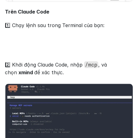
Trên Claude Code
1️⃣ Chạy lệnh sau trong Terminal của bạn: 
2️⃣ Khởi động Claude Code, nhập 
, và 
/mcp
chọn 
xmind 
để xác thực.