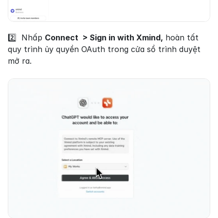
2️⃣  Nhấp 
Connect  > Sign in with Xmind,
 hoàn tất 
quy trình ủy quyền OAuth trong cửa sổ trình duyệt 
mở ra.