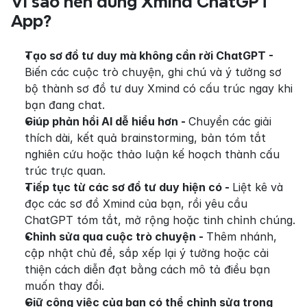
Vì sao nên dùng Xmind ChatGPT 
App?
Tạo sơ đồ tư duy mà không cần rời ChatGPT - 
Biến các cuộc trò chuyện, ghi chú và ý tưởng sơ 
bộ thành sơ đồ tư duy Xmind có cấu trúc ngay khi 
bạn đang chat.
Giúp phản hồi AI dễ hiểu hơn - 
Chuyển các giải 
thích dài, kết quả brainstorming, bản tóm tắt 
nghiên cứu hoặc thảo luận kế hoạch thành cấu 
trúc trực quan.
Tiếp tục từ các sơ đồ tư duy hiện có - 
Liệt kê và 
đọc các sơ đồ Xmind của bạn, rồi yêu cầu 
ChatGPT tóm tắt, mở rộng hoặc tinh chỉnh chúng.
Chỉnh sửa qua cuộc trò chuyện - 
Thêm nhánh, 
cập nhật chủ đề, sắp xếp lại ý tưởng hoặc cải 
thiện cách diễn đạt bằng cách mô tả điều bạn 
muốn thay đổi.
Giữ công việc của bạn có thể chỉnh sửa trong 