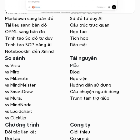
Ứng dụng
Tổng quan
Trang web
Quản lý dự án
Markdown sang bản đồ
Sơ đồ tư duy AI
Tài liệu sang bản đồ
Cấu trúc trực quan
OPML sang bản đồ
Hợp tác
Trình tạo Sơ đồ tư duy
Tích hợp
Trình tạo SOP bằng AI
Bảo mật
Notebooklm đến Xmind
So sánh
Tài nguyên
vs Visio
Mẫu
vs Miro
Blog
vs Milanote
Học viện
vs MindMeister
Hướng dẫn sử dụng
vs SmartDraw
Câu chuyện người dùng
vs Mural
Trung tâm trợ giúp
vs MindNode
vs Lucidchart
vs ClickUp
Chương trình
Công ty
Đối tác liên kết
Giới thiệu
Đối tác
Có gì mới