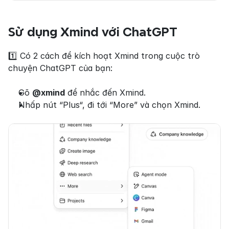
Sử dụng Xmind với ChatGPT
1️⃣ Có 2 cách để kích hoạt Xmind trong cuộc trò 
chuyện ChatGPT của bạn:
Gõ 
@xmind
 để nhắc đến Xmind.
Nhấp nút “Plus“, đi tới “More” và chọn Xmind.