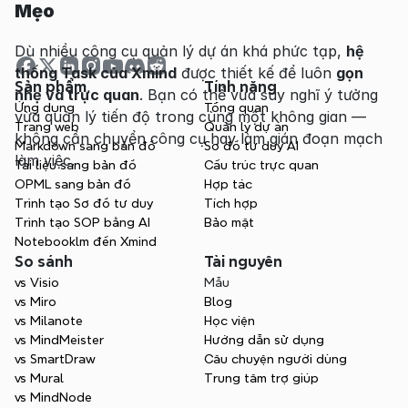
Mẹo
Dù nhiều công cụ quản lý dự án khá phức tạp, 
hệ 
thống Task của Xmind
 được thiết kế để luôn 
gọn 
Sản phẩm
Tính năng
nhẹ và trực quan
. Bạn có thể vừa suy nghĩ ý tưởng 
Ứng dụng
Tổng quan
vừa quản lý tiến độ trong cùng một không gian — 
Trang web
Quản lý dự án
không cần chuyển công cụ hay làm gián đoạn mạch 
Markdown sang bản đồ
Sơ đồ tư duy AI
làm việc.
Tài liệu sang bản đồ
Cấu trúc trực quan
OPML sang bản đồ
Hợp tác
Trình tạo Sơ đồ tư duy
Tích hợp
Trình tạo SOP bằng AI
Bảo mật
Notebooklm đến Xmind
So sánh
Tài nguyên
vs Visio
Mẫu
vs Miro
Blog
vs Milanote
Học viện
vs MindMeister
Hướng dẫn sử dụng
vs SmartDraw
Câu chuyện người dùng
vs Mural
Trung tâm trợ giúp
vs MindNode