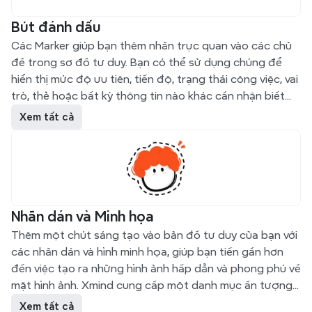
Bút đánh dấu
Các Marker giúp bạn thêm nhãn trực quan vào các chủ
đề trong sơ đồ tư duy. Bạn có thể sử dụng chúng để
hiển thị mức độ ưu tiên, tiến độ, trạng thái công việc, vai
trò, thẻ hoặc bất kỳ thông tin nào khác cần nhận biết
nhanh. Xmind cung cấp sẵn các marker như mức độ ưu
Xem tất cả
tiên, tiến độ công việc, cờ, sao, mũi tên, biểu tượng và
hơn thế nữa. Bạn cũng có thể tạo các nhóm marker tùy
chỉnh và thêm các biểu tượng marker của riêng mình
trên Xmind cho máy tính.
Nhãn dán và Minh họa
Thêm một chút sáng tạo vào bản đồ tư duy của bạn với
các nhãn dán và hình minh họa, giúp bạn tiến gần hơn
đến việc tạo ra những hình ảnh hấp dẫn và phong phú về
mặt hình ảnh. Xmind cung cấp một danh mục ấn tượng
với gần 500 nhãn dán và hình minh họa độc đáo, được
Xem tất cả