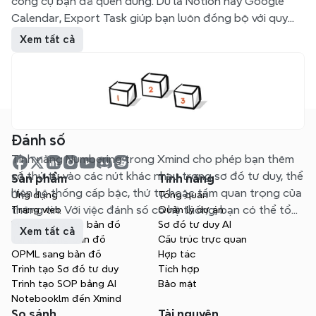
công cụ bạn đã quen dùng. Dù là Notion hay Google
Calendar, Export Task giúp bạn luôn đồng bộ với quy
trình làm việc mà không cần làm trùng lặp.
Xem tất cả
Đánh số
Tính năng Numbering trong Xmind cho phép bạn thêm
số thứ tự vào các nút khác nhau trong sơ đồ tư duy, thể
Sản phẩm
Tính năng
hiện hệ thống cấp bậc, thứ tự hoặc tầm quan trọng của
Ứng dụng
Tổng quan
thông tin. Với việc đánh số có hệ thống, bạn có thể tổ
Trang web
Quản lý dự án
Markdown sang bản đồ
Sơ đồ tư duy AI
chức và quản lý thông tin phức tạp một cách hiệu quả,
Xem tất cả
Tài liệu sang bản đồ
Cấu trúc trực quan
nâng cao khả năng đọc và tính thực tiễn của sơ đồ tư
OPML sang bản đồ
Hợp tác
duy.
Trình tạo Sơ đồ tư duy
Tích hợp
Trình tạo SOP bằng AI
Bảo mật
Notebooklm đến Xmind
So sánh
Tài nguyên