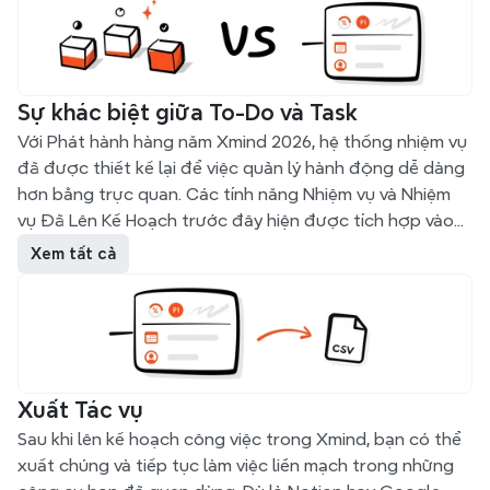
Sự khác biệt giữa To-Do và Task
Với Phát hành hàng năm Xmind 2026, hệ thống nhiệm vụ
đã được thiết kế lại để việc quản lý hành động dễ dàng
hơn bằng trực quan. Các tính năng Nhiệm vụ và Nhiệm
vụ Đã Lên Kế Hoạch trước đây hiện được tích hợp vào
hai hệ thống rõ ràng: To-Do và Task.
Xem tất cả
Sự thay đổi này không loại bỏ hoặc hạ cấp bất kỳ tính
năng nào.
Nó được thiết kế để làm rõ cách các loại công việc khác
nhau — từ ghi chú nhanh đến các dự án hoàn chỉnh — có
thể được tổ chức tốt hơn trong Xmind.
Xuất Tác vụ
Sau khi lên kế hoạch công việc trong Xmind, bạn có thể
xuất chúng và tiếp tục làm việc liền mạch trong những