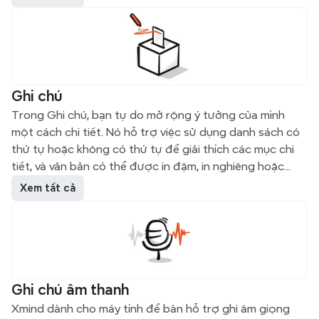
thiết kế cẩn thận bởi các nghệ sĩ chuyên nghiệp. Những
tài sản nghệ thuật này đáp ứng nhu cầu đa dạng trong
nhiều tình huống khác nhau, dù là kinh doanh, giáo dục
hay du lịch, qua đó nâng cao trải nghiệm người dùng của
bạn.
Ghi chú
Trong Ghi chú, bạn tự do mở rộng ý tưởng của mình
một cách chi tiết. Nó hỗ trợ việc sử dụng danh sách có
thứ tự hoặc không có thứ tự để giải thích các mục chi
tiết, và văn bản có thể được in đậm, in nghiêng hoặc
gạch dưới để nhấn mạnh.
Xem tất cả
Ghi chú âm thanh
Xmind dành cho máy tính để bàn hỗ trợ ghi âm giọng