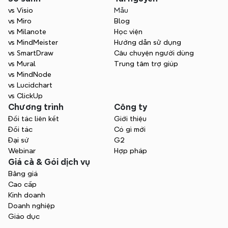
vs Visio
Mẫu
vs Miro
Blog
vs Milanote
Học viện
vs MindMeister
Hướng dẫn sử dụng
vs SmartDraw
Câu chuyện người dùng
vs Mural
Trung tâm trợ giúp
vs MindNode
vs Lucidchart
vs ClickUp
Chương trình
Công ty
Đối tác liên kết
Giới thiệu
Đối tác
Có gì mới
Đại sứ
G2
Webinar
Hợp pháp
Giá cả & Gói dịch vụ
Bảng giá
Cao cấp
Kinh doanh
Doanh nghiệp
Giáo dục