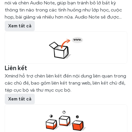
nói và chèn Audio Note, giúp bạn tránh bỏ lỡ bất kỳ
thông tin nào trong các tình huống như lớp học, cuộc
họp, bài giảng và nhiều hơn nữa. Audio Note sẽ được
hiển thị dưới dạng một chủ đề phụ, và chủ đề chứa
Xem tất cả
Audio Note không hỗ trợ chèn liên kết.
Liên kết
Xmind hỗ trợ chèn liên kết đến nội dung liên quan trong
các chủ đề, bao gồm liên kết trang web, liên kết chủ đề,
tệp cục bộ và thư mục cục bộ.
Xem tất cả