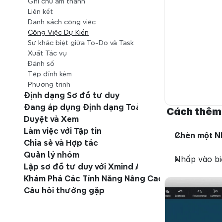
Ghi chú âm thanh
Liên kết
Danh sách công việc
Công Việc Dự Kiến
Sự khác biệt giữa To-Do và Task
Xuất Tác vụ
Đánh số
Tệp đính kèm
Phương trình
Định dạng Sơ đồ tư duy
Đang áp dụng Định dạng Toàn cầu
 Cách thêm
Duyệt và Xem
Làm việc với Tập tin
Chèn một Nh
Chia sẻ và Hợp tác
Quản lý nhóm
Nhấp vào bi
Lập sơ đồ tư duy với Xmind AI
Khám Phá Các Tính Năng Nâng Cao
Câu hỏi thường gặp