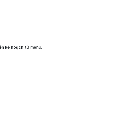
ên kế hoạch
 từ menu.