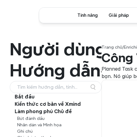
Tính năng
Giải pháp
Người dùng
Trang chủ
/
Enrich
Công 
Hướng dẫn
Planned Task c
bạn. Nó giúp b
Tìm kiếm hướng dẫn, tính
năng và quy trình làm việc
Bắt đầu
Kiến thức cơ bản về Xmind
Làm phong phú Chủ đề
Bút đánh dấu
Nhãn dán và Minh họa
Ghi chú