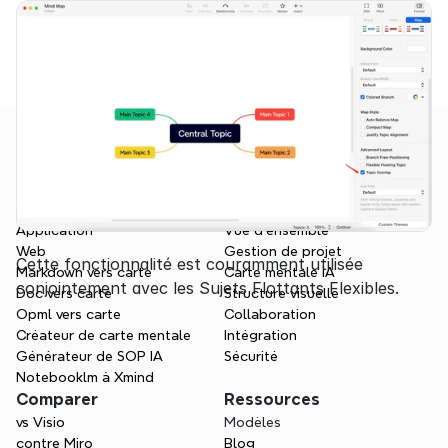
Produits
Fonctions
Application
Vue d'ensemble
Web
Gestion de projet
Cette fonctionnalité est couramment utilisée 
Markdown vers carte
Carte mentale IA
conjointement avec les Sujets Flottants Flexibles.
Doc vers carte
Structure visuelle
Opml vers carte
Collaboration
Créateur de carte mentale
Intégration
Générateur de SOP IA
Sécurité
Notebooklm à Xmind
Comparer
Ressources
vs Visio
Modèles
contre Miro
Blog