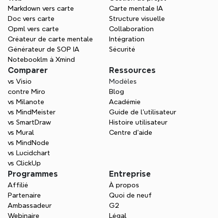
Markdown vers carte
Carte mentale IA
Doc vers carte
Structure visuelle
Opml vers carte
Collaboration
Créateur de carte mentale
Intégration
Générateur de SOP IA
Sécurité
Notebooklm à Xmind
Comparer
Ressources
vs Visio
Modèles
contre Miro
Blog
vs Milanote
Académie
vs MindMeister
Guide de l’utilisateur
vs SmartDraw
Histoire utilisateur
vs Mural
Centre d'aide
vs MindNode
vs Lucidchart
vs ClickUp
Programmes
Entreprise
Affilié
À propos
Partenaire
Quoi de neuf
Ambassadeur
G2
Webinaire
Légal