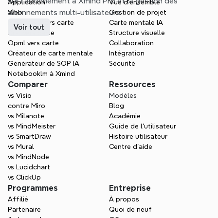
sur l'abonnement à Xmind Pro et la gestion des 
Application
Vue d'ensemble
abonnements multi-utilisateurs.
Web
Gestion de projet
Markdown vers carte
Carte mentale IA
Voir tout
Doc vers carte
Structure visuelle
Opml vers carte
Collaboration
Créateur de carte mentale
Intégration
Générateur de SOP IA
Sécurité
Notebooklm à Xmind
Comparer
Ressources
vs Visio
Modèles
contre Miro
Blog
vs Milanote
Académie
vs MindMeister
Guide de l’utilisateur
vs SmartDraw
Histoire utilisateur
vs Mural
Centre d'aide
vs MindNode
vs Lucidchart
vs ClickUp
Programmes
Entreprise
Affilié
À propos
Partenaire
Quoi de neuf