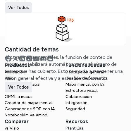
Ver Todos
Cantidad de temas
Al crear mapas mentales, la función de conteo de 
temas contabilizará automáticamente el número de 
Productos
Funcionalidades
temas que has cubierto. Esto te ayuda a mantener una 
Aplicación
Descripción general
visión general efectiva y a estar bien informado.
Web
Gestión de proyectos
Markdown a mapa
Mapa mental con IA
Ver Todos
Doc a mapa
Estructura visual
OPML a mapa
Colaboración
Creador de mapa mental
Integración
Generador de SOP con IA
Seguridad
Notebooklm на Xmind
Comparar
Recursos
vs Visio
Plantillas