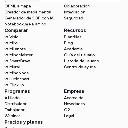
Doc a mapa
Estructura visual
OPML a mapa
Colaboración
Creador de mapa mental
Integración
Generador de SOP con IA
Seguridad
Notebooklm на Xmind
Comparar
Recursos
vs Visio
Plantillas
vs Miro
Blog
vs Milanote
Academia
vs MindMeister
Guía del usuario
vs SmartDraw
Historia de usuario
vs Mural
Centro de ayuda
vs MindNode
vs Lucidchart
vs ClickUp
Programas
Empresa
Afiliado
Acerca de
Distribuidor
Novedades
Embajador
G2
Webinar
Legal
Precios y planes