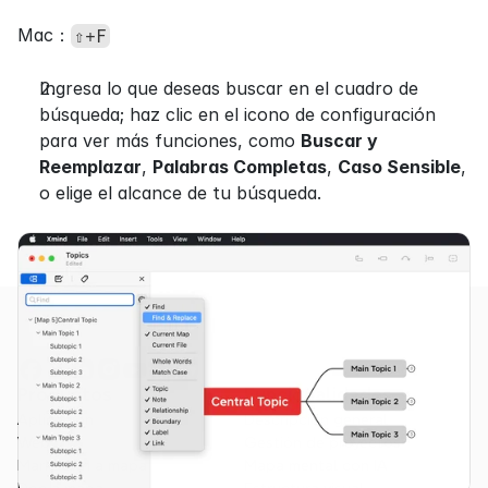
Mac：
⇧+F
Ingresa lo que deseas buscar en el cuadro de 
búsqueda; haz clic en el icono de configuración 
para ver más funciones, como 
Buscar y 
Reemplazar
, 
Palabras Completas
, 
Caso Sensible
, 
o elige el alcance de tu búsqueda.
Productos
Funcionalidades
Aplicación
Descripción general
Web
Gestión de proyectos
Markdown a mapa
Mapa mental con IA