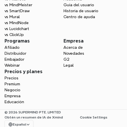
vs MindMeister
Guía del usuario
vs SmartDraw
Historia de usuario
vs Mural
Centro de ayuda
vs MindNode
vs Lucidchart
vs ClickUp
Programas
Empresa
Afiliado
Acerca de
Distribuidor
Novedades
Embajador
G2
Webinar
Legal
Precios y planes
Precios
Premium
Negocio
Empresa
Educación
© 2026 SUPERMIND PTE. LIMITED
Obtén un resumen de IA de Xmind
Cookie Settings
Select Language
Español