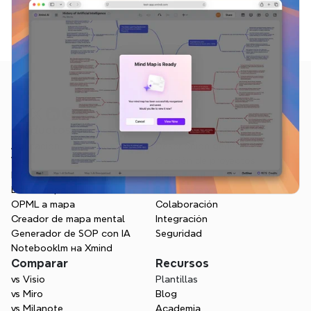
Productos
Funcionalidades
Aplicación
Descripción general
Web
Gestión de proyectos
Markdown a mapa
Mapa mental con IA
Doc a mapa
Estructura visual
OPML a mapa
Colaboración
Creador de mapa mental
Integración
Generador de SOP con IA
Seguridad
Notebooklm на Xmind
Comparar
Recursos
vs Visio
Plantillas
vs Miro
Blog
vs Milanote
Academia