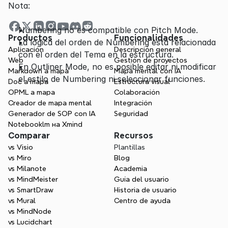
Nota:
Numbering no es compatible con Pitch Mode.
Productos
Funcionalidades
La lógica del orden de Numbering está relacionada 
Aplicación
Descripción general
con el orden del Tema en la estructura.
Web
Gestión de proyectos
En Outliner Mode, no es posible editar ni modificar 
Markdown a mapa
Mapa mental con IA
el estilo de Numbering ni seleccionar funciones.
Doc a mapa
Estructura visual
OPML a mapa
Colaboración
Creador de mapa mental
Integración
Generador de SOP con IA
Seguridad
Notebooklm на Xmind
Comparar
Recursos
vs Visio
Plantillas
vs Miro
Blog
vs Milanote
Academia
vs MindMeister
Guía del usuario
vs SmartDraw
Historia de usuario
vs Mural
Centro de ayuda
vs MindNode
vs Lucidchart