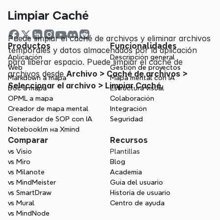
Limpiar Caché
Puede limpiar el caché de archivos y eliminar archivos 
Productos
Funcionalidades
temporales y datos almacenados por la aplicación 
Aplicación
Descripción general
para liberar espacio. Puede limpiar el caché de 
Web
Gestión de proyectos
archivos desde 
Archivo > Caché de archivos > 
Markdown a mapa
Mapa mental con IA
Seleccionar el archivo > Limpiar Caché
.
Doc a mapa
Estructura visual
OPML a mapa
Colaboración
Creador de mapa mental
Integración
Generador de SOP con IA
Seguridad
Notebooklm на Xmind
Comparar
Recursos
vs Visio
Plantillas
vs Miro
Blog
vs Milanote
Academia
vs MindMeister
Guía del usuario
vs SmartDraw
Historia de usuario
vs Mural
Centro de ayuda
vs MindNode