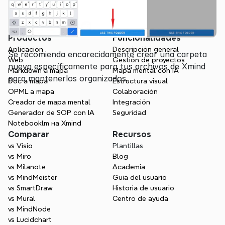
Productos
Funcionalidades
Aplicación
Descripción general
Se recomienda encarecidamente crear una carpeta 
Web
Gestión de proyectos
nueva específicamente para tus archivos de Xmind 
Markdown a mapa
Mapa mental con IA
para mantenerlos organizados.
Doc a mapa
Estructura visual
OPML a mapa
Colaboración
Creador de mapa mental
Integración
Generador de SOP con IA
Seguridad
Notebooklm на Xmind
Comparar
Recursos
vs Visio
Plantillas
vs Miro
Blog
vs Milanote
Academia
vs MindMeister
Guía del usuario
vs SmartDraw
Historia de usuario
vs Mural
Centro de ayuda
vs MindNode
vs Lucidchart