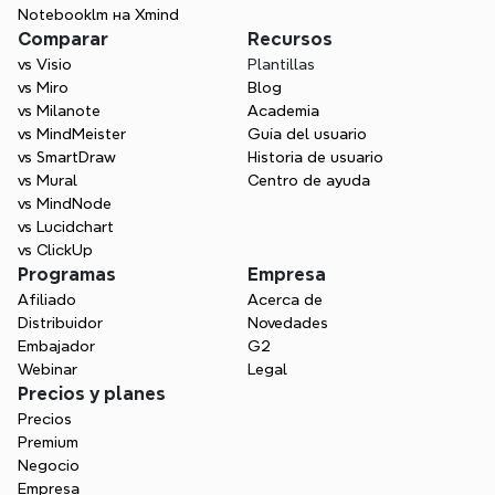
Notebooklm на Xmind
Comparar
Recursos
vs Visio
Plantillas
vs Miro
Blog
vs Milanote
Academia
vs MindMeister
Guía del usuario
vs SmartDraw
Historia de usuario
vs Mural
Centro de ayuda
vs MindNode
vs Lucidchart
vs ClickUp
Programas
Empresa
Afiliado
Acerca de
Distribuidor
Novedades
Embajador
G2
Webinar
Legal
Precios y planes
Precios
Premium
Negocio
Empresa