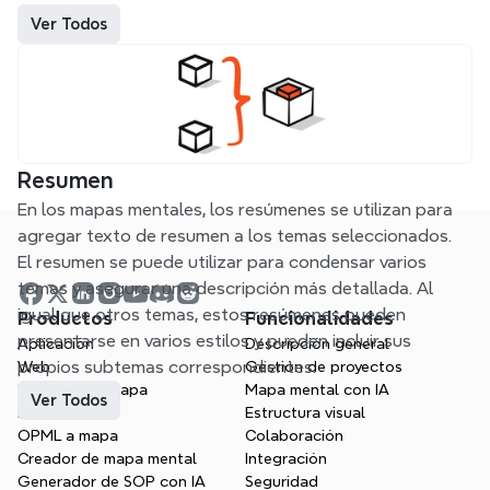
Ver Todos
Resumen
En los mapas mentales, los resúmenes se utilizan para 
agregar texto de resumen a los temas seleccionados.

El resumen se puede utilizar para condensar varios 
temas y asegurar una descripción más detallada. Al 
igual que otros temas, estos resúmenes pueden 
Productos
Funcionalidades
presentarse en varios estilos y pueden incluir sus 
Aplicación
Descripción general
propios subtemas correspondientes.
Web
Gestión de proyectos
Markdown a mapa
Mapa mental con IA
Ver Todos
Doc a mapa
Estructura visual
OPML a mapa
Colaboración
Creador de mapa mental
Integración
Generador de SOP con IA
Seguridad