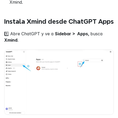
Xmind.
Instala Xmind desde ChatGPT Apps
1️⃣ Abre ChatGPT y ve a 
Sidebar >  Apps, 
busca 
Xmind
.