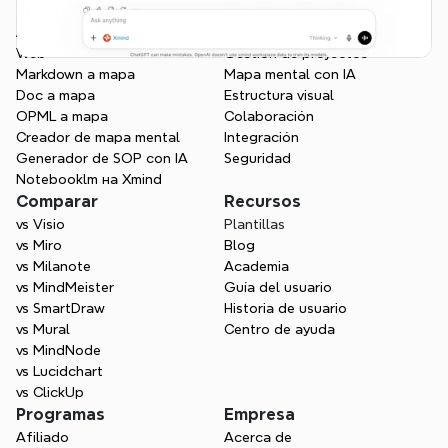
Productos
Funcionalidades
Aplicación
Descripción general
Web
Gestión de proyectos
Markdown a mapa
Mapa mental con IA
Doc a mapa
Estructura visual
OPML a mapa
Colaboración
Creador de mapa mental
Integración
Generador de SOP con IA
Seguridad
Notebooklm на Xmind
Comparar
Recursos
vs Visio
Plantillas
vs Miro
Blog
vs Milanote
Academia
vs MindMeister
Guía del usuario
vs SmartDraw
Historia de usuario
vs Mural
Centro de ayuda
vs MindNode
vs Lucidchart
vs ClickUp
Programas
Empresa
Afiliado
Acerca de